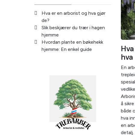
Hva er en arborist og hva gjør
de?
Slik beskjærer du trær i hagen
hjemme
Hvordan plante en bøkehekk
Hva 
hjemme: En enkel guide
hva 
En arb
treple
spesia
vedlik
Arboris
å sikr
både o
hva in
en arb
detalj.