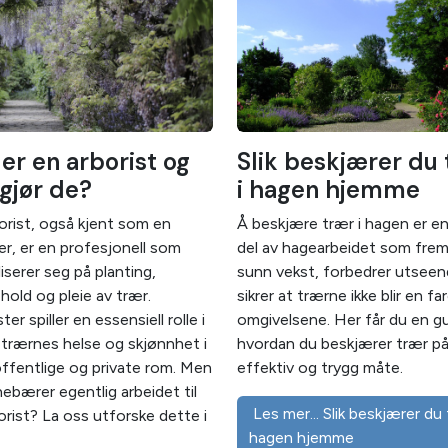
er en arborist og
Slik beskjærer du
gjør de?
i hagen hjemme
orist, også kjent som en
Å beskjære trær i hagen er en
ier, er en profesjonell som
del av hagearbeidet som fre
liserer seg på planting,
sunn vekst, forbedrer utsee
ehold og pleie av trær.
sikrer at trærne ikke blir en fa
ter spiller en essensiell rolle i
omgivelsene. Her får du en gui
e trærnes helse og skjønnhet i
hvordan du beskjærer trær p
ffentlige og private rom. Men
effektiv og trygg måte.
nebærer egentlig arbeidet til
Les mer... Slik beskjærer du trær i
orist? La oss utforske dette i
hagen hjemme