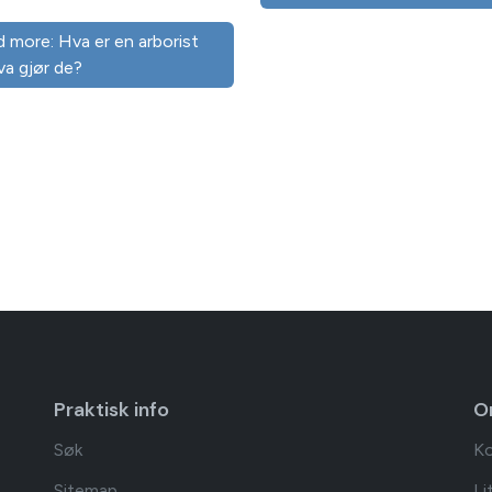
 more: Hva er en arborist
va gjør de?
Praktisk info
O
Søk
Ko
Sitemap
Li