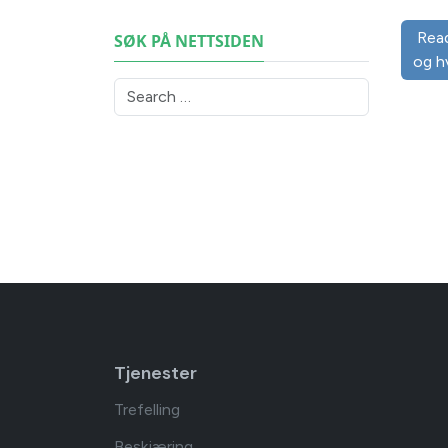
Read
SØK PÅ NETTSIDEN
og h
Search
Type 2 or more characters for results.
Tjenester
Trefelling
Beskjæring