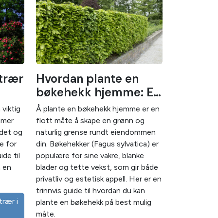
 trær
Hvordan plante en
bøkehekk hjemme: En
enkel guide
 viktig
Å plante en bøkehekk hjemme er en
mmer
flott måte å skape en grønn og
ndet og
naturlig grense rundt eiendommen
re for
din. Bøkehekker (Fagus sylvatica) er
de til
populære for sine vakre, blanke
å en
blader og tette vekst, som gir både
privatliv og estetisk appell. Her er en
trinnvis guide til hvordan du kan
plante en bøkehekk på best mulig
måte.