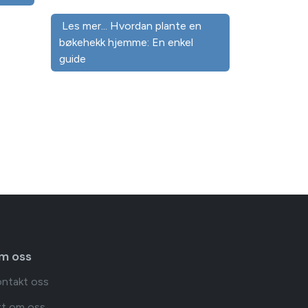
Les mer... Hvordan plante en
bøkehekk hjemme: En enkel
guide
m oss
ntakt oss
tt om oss